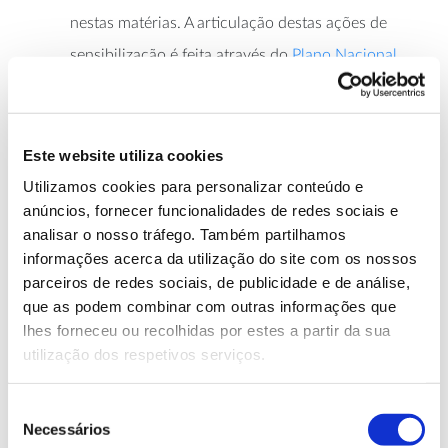
nestas matérias. A articulação destas ações de
sensibilização é feita através do
Plano Nacional
de Sensibilização em Sanidade Florestal
.
Só através da adoção de uma estratégia de atuação
integrada e apoiada em diversas dimensões será
Este website utiliza cookies
possível dar uma resposta firme aos desafios que se
Utilizamos cookies para personalizar conteúdo e
perfilam na gestão dos riscos fitossanitários. “Temos
anúncios, fornecer funcionalidades de redes sociais e
de adotar critérios ou aspetos que reforcem a
analisar o nosso tráfego. Também partilhamos
biossegurança, nas diversas fases de prevenção e
informações acerca da utilização do site com os nossos
controlo das pragas”, explica José Manuel Rodrigues,
parceiros de redes sociais, de publicidade e de análise,
diretor do Departamento de Gestão e Valorização da
que as podem combinar com outras informações que
Floresta, no ICNF.
lhes forneceu ou recolhidas por estes a partir da sua
utilização dos respetivos serviços.
Isto significa, por exemplo, que têm de ser
implementadas medidas específicas para evitar a
Seleção
introdução de pragas ainda antes da fronteira (seja
Necessários
de
através de proibições, certificações ou tratamentos