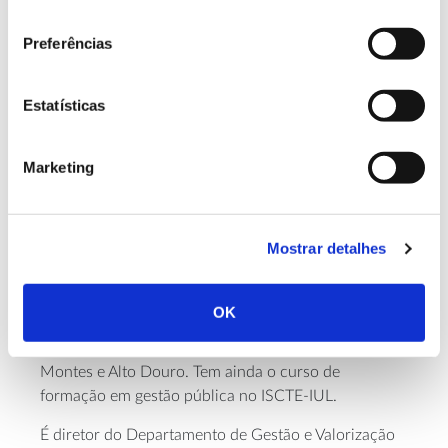
consentimento
fitossanitários). Ao mesmo tempo, têm de existir
protocolos nas fronteiras para detetar a eventual
Preferências
entrada de agentes nocivos – através de inspeções,
tratamentos fitossanitários e de regimes de
Estatísticas
quarentena. E, finalmente, numa etapa posterior, é
imprescindível a tomada de medidas para evitar a
dispersão destas pragas e controlar os seus
Marketing
impactes.
Mostrar detalhes
Sobre o Formador
José Manuel Rodrigues é licenciado em engenharia
OK
florestal e doutorado em ciências agronómicas e
florestais pela UTAD – Universidade de Trás-Os-
Montes e Alto Douro. Tem ainda o curso de
formação em gestão pública no ISCTE-IUL.
É diretor do Departamento de Gestão e Valorização