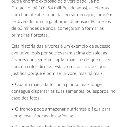
outra enorme explosão de diversidade. Já no
Cretácico (há 101-94 milhões de anos), as plantas
com flor, até aí escondidas no sub-bosque, também
se diversificaram e ganharam dimensão. Há menos
de 63 milhões de anos, começaram a formar as
primeiras florestas.
Esta história das árvores é um exemplo de sucesso
evolutivo, pois por se elevaram acima do solo, as
árvores conseguiram captar mais luz do que os seus
concorrentes diretos. Esta é uma das razões que
justifica porque é bom ser árvore, mas há mais:
• Quanto mais alta for uma planta, mais longe
consegue dispersar as suas sementes (ou esporos, no
caso dos fetos);
• O tronco pode armazenar nutrientes e água para
compensar épocas de carência;
• A superfície de folhas que faz a fotossíntese está