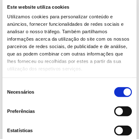
Este website utiliza cookies
Engenheiro agrónomo e professor de botânica no
Utilizamos cookies para personalizar conteúdo e
Instituto Politécnico de Bragança, Carlos Aguiar
anúncios, fornecer funcionalidades de redes sociais e
dedica-se há mais de 30 anos ao estudo da flora e
analisar o nosso tráfego. Também partilhamos
vegetação do norte e centro de Portugal, e do
informações acerca da utilização do site com os nossos
arquipélago dos Açores.
parceiros de redes sociais, de publicidade e de análise,
Os seus interesses de investigação estendem-se
que as podem combinar com outras informações que
ainda à agronomia e ecologia de pastagens, às
lhes forneceu ou recolhidas por estes a partir da sua
interações herbívoros-fogo-plantas pratenses, e à
utilização dos respetivos serviços.
história da agronomia.
Seleção
Como amador, dedica-se à fotografia de flora e de
Necessários
de
abelhas solitárias.
consentimento
Preferências
Consulte informação de apoio
Apresentação de Carlos Aguiar: História das árvores - de
Estatísticas
onde vêm, como evoluíram e porque é bom ser árvore?