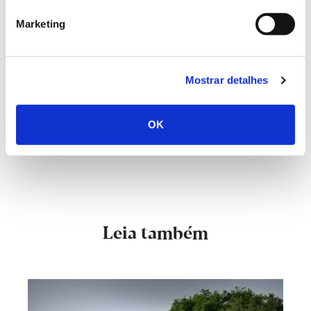
(PDF |
7 MB)
Marketing
“A Evolução das Plantas. Botânica em Português II”, de
Carlos Aguiar (2021); Lisboa: Lisboa Capital Verde
Europeia 2020, Imprensa Nacional Casa da Moeda
Mostrar detalhes
OK
Leia também