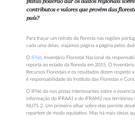
pistas poderão dar os dados regionais sobre 
contributos e valores que provêm das flores
país?
Para traçar um retrato da floresta nas regiões port
cada uma delas, viajámos página a página pelos dado
O
IFN6
, Inventário Florestal Nacional da responsab
reporta ao estado da floresta em 2015. O Inventári
Recursos Florestais e os resultados dizem respeit
é responsabilidade do Instituto das Florestas e Con
O IFN6 dá-nos pistas interessantes sobre o essencia
informação do IFRAA1 e do IFRAM2 nos territórios do
NUTS 2. Um primeiro olhar sobre elas permite desde
repartem de modo equitativo. Mas há mais ideias qu