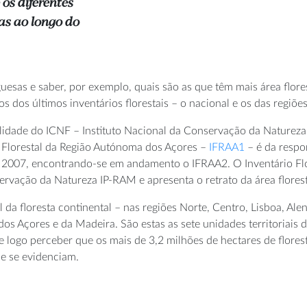
os diferentes
tas ao longo do
uguesas e saber, por exemplo, quais são as que têm mais área flor
s dos últimos inventários florestais – o nacional e os das regiõ
ilidade do ICNF – Instituto Nacional da Conservação da Natureza 
o Florestal da Região Autónoma dos Açores –
IFRAA1
– é da respo
o a 2007, encontrando-se em andamento o IFRAA2. O Inventário F
servação da Natureza IP-RAM e apresenta o retrato da área flores
l da floresta continental – nas regiões Norte, Centro, Lisboa, A
s Açores e da Madeira. São estas as sete unidades territoriais d
 logo perceber que os mais de 3,2 milhões de hectares de flores
e se evidenciam.