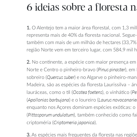
6 ideias sobre a floresta
1.
O Alentejo tem a maior área florestal, com 1,3 mi
representa mais de 40% da floresta nacional. Segue-
também com mais de um milhão de hectares (33,7% da
região Norte vem em terceiro lugar, com 584,9 mil h
2.
No continente, a espécie com maior presença em 
Pinus pinaster
Norte e Centro o pinheiro-bravo (
), em
Quercus suber
sobreiro (
) e no Algarve o pinheiro-man
Madeira, são as espécies da floresta Laurissilva – ár
Ocotea foetens
Pe
lauráceas, como o til (
), o vinhático (
Apollonias barbujana
Laurus novocanarie
(
) e o loureiro (
enquanto nos Açores dominam espécies exóticas: o 
Pittosporum undulatum
(
), também conhecido como fai
Criptomeria japonica
criptoméria (
).
3.
As espécies mais frequentes da floresta nas regi