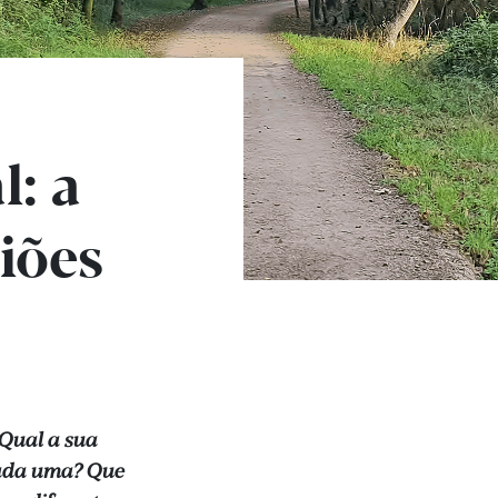
l: a
giões
 Qual a sua
ada uma? Que