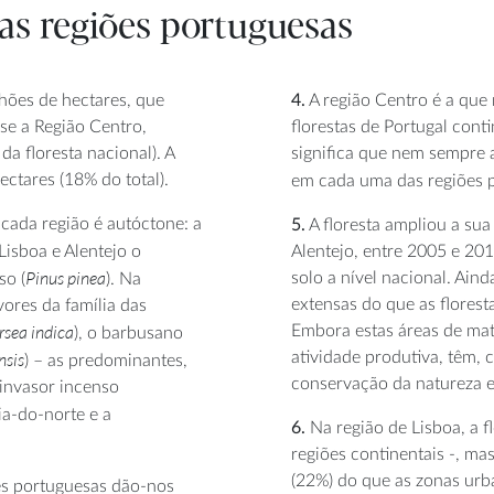
 nas regiões portuguesas
lhões de hectares, que
4.
A região Centro é a que
se a Região Centro,
florestas de Portugal conti
 floresta nacional). A
significa que nem sempre 
ectares (18% do total).
em cada uma das regiões p
cada região é autóctone: a
5.
A floresta ampliou a sua
 Lisboa e Alentejo o
Alentejo, entre 2005 e 20
Pinus pinea
solo a nível nacional. Ain
so (
). Na
extensas do que as floresta
vores da família das
rsea indica
Embora estas áreas de mat
), o barbusano
nsis
atividade produtiva, têm, c
) – as predominantes,
conservação da natureza e
invasor incenso
a-do-norte e a
6.
Na região de Lisboa, a 
regiões continentais -, ma
(22%) do que as zonas urba
ões portuguesas dão-nos