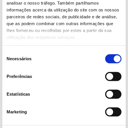
analisar o nosso tráfego. Também partilhamos
informações acerca da utilização do site com os nossos
Saiba mais
parceiros de redes sociais, de publicidade e de análise,
que as podem combinar com outras informações que
lhes forneceu ou recolhidas por estes a partir da sua
13.07.2026
utilização dos respetivos serviços.
Genoma do priolo e de outras espécies em risco:
conhecer para conservar
Seleção
Necessários
de
consentimento
Preferências
02.07.2026
Registar galhas de Trichi em acácia-das-espigas:
Estatísticas
cidadãos chamados a ajudar
Marketing