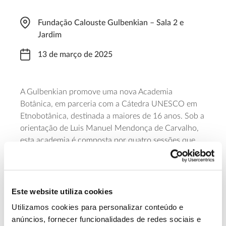
Fundação Calouste Gulbenkian – Sala 2 e
Jardim
13 de março de 2025
A Gulbenkian promove uma nova Academia
Botânica, em parceria com a Cátedra UNESCO em
Etnobotânica, destinada a maiores de 16 anos. Sob a
orientação de Luis Manuel Mendonça de Carvalho,
esta academia é composta por quatro sessões que
permitem conhecer e explorar riqueza biológica e
diversidade deste jardim, aliando ciência, arte e
cultura. As sessões decorrem a 13 de março, 30 de
abril, 27 de maio e 26 de junho, das 17:30 às 19:30.
Este website utiliza cookies
É possível acompanhar cada sessão individualmente
Utilizamos cookies para personalizar conteúdo e
(10 euros) ou fazer inscrição para as quatro (35
anúncios, fornecer funcionalidades de redes sociais e
euros).