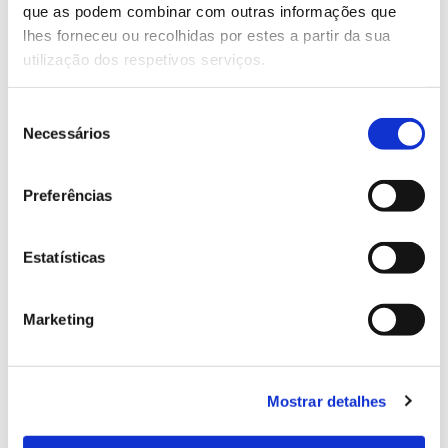
que as podem combinar com outras informações que
Genoma do priolo e de outras espécies em risco:
lhes forneceu ou recolhidas por estes a partir da sua
conhecer para conservar
utilização dos respetivos serviços.
Seleção
Necessários
de
02.07.2026
consentimento
Registar galhas de Trichi em acácia-das-espigas:
Preferências
cidadãos chamados a ajudar
Estatísticas
25.06.2026
Marketing
Natureza e florestas procuram jovens voluntários
no verão 2026
Mostrar detalhes