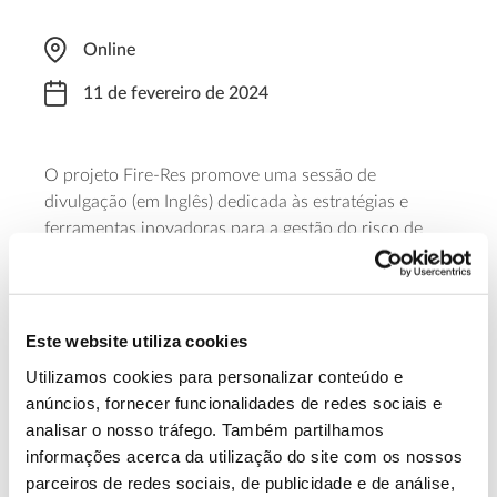
Online
11 de fevereiro de 2024
O projeto Fire-Res promove uma sessão de
divulgação (em Inglês) dedicada às estratégias e
ferramentas inovadoras para a gestão do risco de
incêndio e o aumento da resiliência ao fogo. O
webinar
decorre das 09:00 às 11:00 (hora
portuguesa). A participação é aberta a todos os
interessados, mas requer inscrição prévia.
Este website utiliza cookies
Utilizamos cookies para personalizar conteúdo e
Saber mais
anúncios, fornecer funcionalidades de redes sociais e
analisar o nosso tráfego. Também partilhamos
informações acerca da utilização do site com os nossos
13.07.2026
parceiros de redes sociais, de publicidade e de análise,