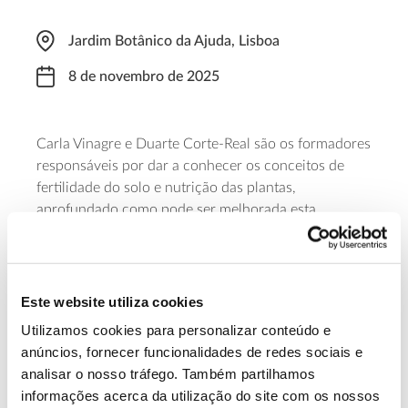
Jardim Botânico da Ajuda, Lisboa
8 de novembro de 2025
Carla Vinagre e Duarte Corte-Real são os formadores
responsáveis por dar a conhecer os conceitos de
fertilidade do solo e nutrição das plantas,
aprofundado como pode ser melhorada esta
fertilidade, que tipos de adubos existem e como
devem ser aplicados. A formação, promovida pela
Associação dos Amigos do Jardim Botânico da Ajuda,
decorre das 14h00 às 17h00 e tem um valor de 35
Este website utiliza cookies
euros.
Utilizamos cookies para personalizar conteúdo e
anúncios, fornecer funcionalidades de redes sociais e
Saber mais
analisar o nosso tráfego. Também partilhamos
informações acerca da utilização do site com os nossos