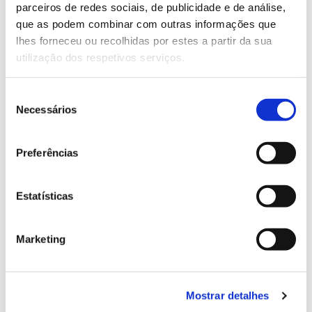
parceiros de redes sociais, de publicidade e de análise,
13.07.2026
que as podem combinar com outras informações que
lhes forneceu ou recolhidas por estes a partir da sua
Genoma do priolo e de outras espécies em risco:
utilização dos respetivos serviços.
conhecer para conservar
Seleção
Necessários
de
consentimento
02.07.2026
Preferências
Registar galhas de Trichi em acácia-das-espigas:
cidadãos chamados a ajudar
Estatísticas
Marketing
25.06.2026
Natureza e florestas procuram jovens voluntários
no verão 2026
Mostrar detalhes