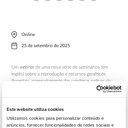
Online
25 de setembro de 2025
webinar
Um
de uma nova série de seminários (em
Inglês) sobre a reprodução e recursos genéticos
florestais, nomeadamente das coníferas nativas do
Noroeste do Pacífico, que partilha conhecimentos
recentes, experiências práticas e futuros caminhos a
explorar. Dirigido a investigadores e técnicos, este
webinar
realiza-se ao fim da tarde e tem como orador
Este website utiliza cookies
o professor Milan Lstiburek, da Universidade de
Utilizamos cookies para personalizar conteúdo e
Ciências da Chéquia. É necessário registo para
anúncios, fornecer funcionalidades de redes sociais e