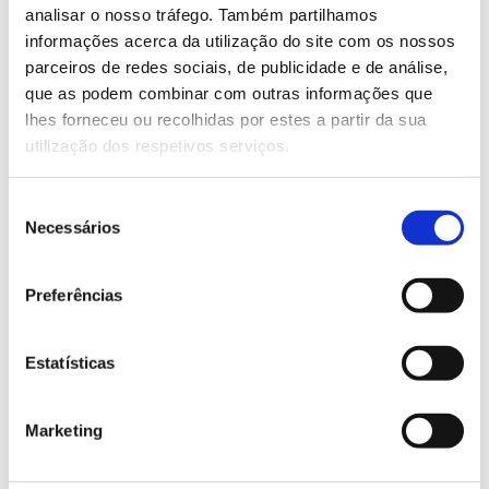
acompanhar.
analisar o nosso tráfego. Também partilhamos
informações acerca da utilização do site com os nossos
Saber mais
parceiros de redes sociais, de publicidade e de análise,
que as podem combinar com outras informações que
lhes forneceu ou recolhidas por estes a partir da sua
13.07.2026
utilização dos respetivos serviços.
Genoma do priolo e de outras espécies em risco:
conhecer para conservar
Seleção
Necessários
de
consentimento
Preferências
02.07.2026
Registar galhas de Trichi em acácia-das-espigas:
Estatísticas
cidadãos chamados a ajudar
Marketing