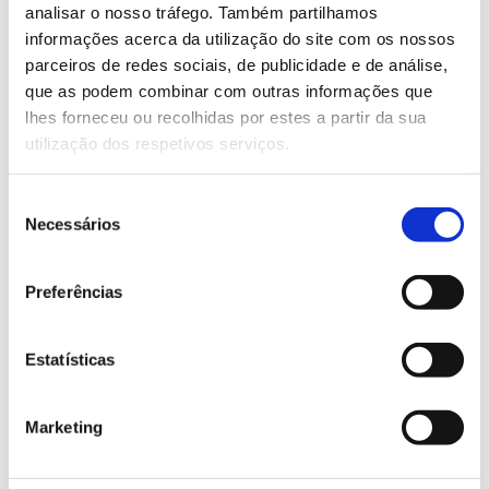
analisar o nosso tráfego. Também partilhamos
informações acerca da utilização do site com os nossos
Saber mais
parceiros de redes sociais, de publicidade e de análise,
que as podem combinar com outras informações que
lhes forneceu ou recolhidas por estes a partir da sua
13.07.2026
utilização dos respetivos serviços.
Genoma do priolo e de outras espécies em risco:
conhecer para conservar
Seleção
Necessários
de
consentimento
Preferências
02.07.2026
Registar galhas de Trichi em acácia-das-espigas:
Estatísticas
cidadãos chamados a ajudar
Marketing