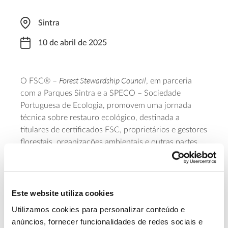
Sintra
10 de abril de 2025
Forest Stewardship Council
O FSC® –
, em parceria
com a Parques Sintra e a SPECO – Sociedade
Portuguesa de Ecologia, promovem uma jornada
técnica sobre restauro ecológico, destinada a
titulares de certificados FSC, proprietários e gestores
florestais, organizações ambientais e outras partes
interessadas na gestão e conservação de áreas
naturais. As jornadas abordam o conceito de
restauro ecológico, os seus desafios, oportunidades
e o papel da certificação florestal FSC. A ação
Este website utiliza cookies
começa às 09h00, em Monserrate, e decorre até
Utilizamos cookies para personalizar conteúdo e
13h00, com ações em sala e visita e campo a áreas
anúncios, fornecer funcionalidades de redes sociais e
onde se procedeu ao restauro de linhas de água.