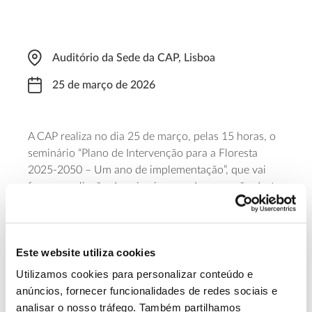
Auditório da Sede da CAP, Lisboa
25 de março de 2026
A CAP realiza no dia 25 de março, pelas 15 horas, o
seminário “Plano de Intervenção para a Floresta
2025-2050 – Um ano de implementação”, que vai
fazer a avaliação do primeiro ano de execução desta
plano. Anunciado a 21 de março de 2025 pelo
Governo, o plano contém 19 medidas e de 154
ações estratégicas que têm por objetivo transformar
Este website utiliza cookies
a gestão da propriedade florestal, fortalecer a
resiliência contra incêndios e promover as boas
Utilizamos cookies para personalizar conteúdo e
práticas neste sector.
anúncios, fornecer funcionalidades de redes sociais e
analisar o nosso tráfego. Também partilhamos