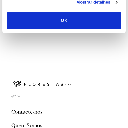
Mostrar detalhes
Natureza e florestas procuram jovens voluntários
no verão 2026
OK
@2026
Contacte-nos
Quem Somos