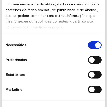
Saiba mais e faça a sua inscrição
informações acerca da utilização do site com os nossos
parceiros de redes sociais, de publicidade e de análise,
que as podem combinar com outras informações que
13.07.2026
lhes forneceu ou recolhidas por estes a partir da sua
utilização dos respetivos serviços.
Genoma do priolo e de outras espécies em risco:
conhecer para conservar
Seleção
Necessários
de
consentimento
Preferências
02.07.2026
Registar galhas de Trichi em acácia-das-espigas:
Estatísticas
cidadãos chamados a ajudar
Marketing
25.06.2026