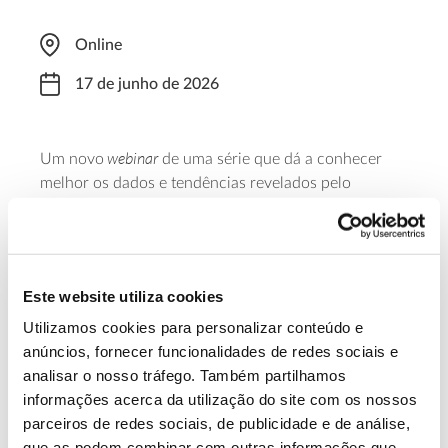
Online
17 de junho de 2026
webinar
Um novo
de uma série que dá a conhecer
melhor os dados e tendências revelados pelo
State of Europe’s Forests 2025
relatório
, publicado em
2026. Cada sessão é dedicada a uma área temática
específica da realidade florestal europeia e a 17 de
junho o tema em foco é a bioeconomia.
Este website utiliza cookies
Utilizamos cookies para personalizar conteúdo e
Saiba mais
anúncios, fornecer funcionalidades de redes sociais e
analisar o nosso tráfego. Também partilhamos
informações acerca da utilização do site com os nossos
13.07.2026
parceiros de redes sociais, de publicidade e de análise,
Genoma do priolo e de outras espécies em risco:
que as podem combinar com outras informações que