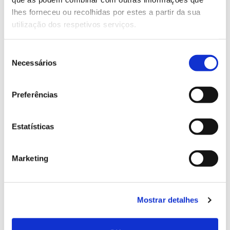
conhecer para conservar
lhes forneceu ou recolhidas por estes a partir da sua
utilização dos respetivos serviços.
Seleção
02.07.2026
Necessários
de
consentimento
Registar galhas de Trichi em acácia-das-espigas:
cidadãos chamados a ajudar
Preferências
Estatísticas
25.06.2026
Marketing
Natureza e florestas procuram jovens voluntários
no verão 2026
Mostrar detalhes