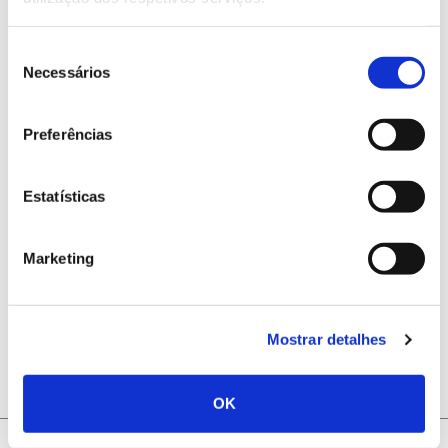
Produtores, Municípios e Prestadores de serviços.
Seleção
Necessários
de
Website Oficial Projeto Melhor Eucalipto
consentimento
Preferências
Em curso
Estatísticas
Marketing
ANTERIOR
PRÓXIMO
Mostrar detalhes
OK