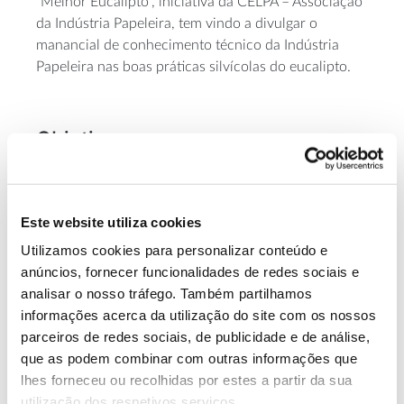
“Melhor Eucalipto”, iniciativa da CELPA – Associação
da Indústria Papeleira, tem vindo a divulgar o
manancial de conhecimento técnico da Indústria
Papeleira nas boas práticas silvícolas do eucalipto.
Objetivos
Contribuir para a melhoria da gestão das plantações
de eucalipto, tornando-as mais rentáveis e
sustentáveis, e acrescentando valor à fileira florestal.
Este website utiliza cookies
Divulgar Boas Práticas Florestais da cultura do
Utilizamos cookies para personalizar conteúdo e
eucalipto praticadas pela Indústria Papeleira através
anúncios, fornecer funcionalidades de redes sociais e
de ações de comunicação, partilha de informação e
analisar o nosso tráfego. Também partilhamos
aconselhamento técnico.
informações acerca da utilização do site com os nossos
parceiros de redes sociais, de publicidade e de análise,
que as podem combinar com outras informações que
Equipa
lhes forneceu ou recolhidas por estes a partir da sua
Celpa e Parceiros: Produtores, Organizações de
utilização dos respetivos serviços.