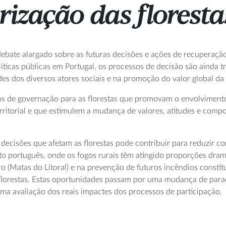
rização das florest
ate alargado sobre as futuras decisões e ações de recuperação 
olíticas públicas em Portugal, os processos de decisão são ainda t
es dos diversos atores sociais e na promoção do valor global da 
os de governação para as florestas que promovam o envolvimento
ritorial e que estimulem a mudança de valores, atitudes e compo
 decisões que afetam as florestas pode contribuir para reduzir con
to português, onde os fogos rurais têm atingido proporções dra
o (Matas do Litoral) e na prevenção de futuros incêndios const
s florestas. Estas oportunidades passam por uma mudança de pa
uma avaliação dos reais impactes dos processos de participação.