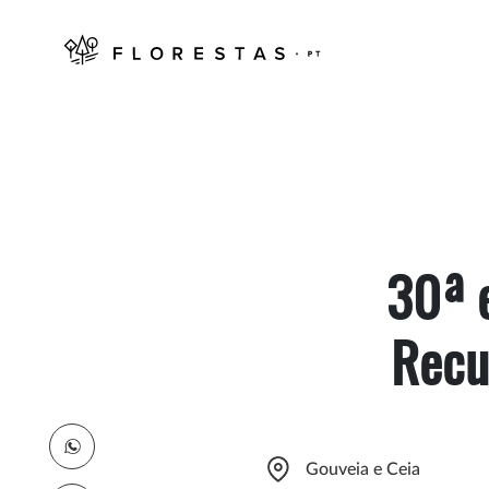
30ª 
Recu
Gouveia e Ceia