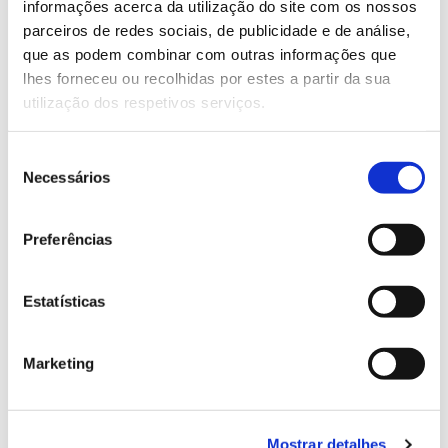
informações acerca da utilização do site com os nossos
Após a expansão natural das áreas verdes que
parceiros de redes sociais, de publicidade e de análise,
sucedeu o último período glaciar, a história da
que as podem combinar com outras informações que
floresta em Portugal é marcada por flutuações na
lhes forneceu ou recolhidas por estes a partir da sua
dimensão da área florestal e por vagas de introdução
utilização dos respetivos serviços.
de espécies vindas de fora. Saiba, com João Paulo
Ezequiel, como mudou a nossa floresta ao longo do
Seleção
tempo e o que motivou estas transformações.
Necessários
de
consentimento
Preferências
VÍDEO
O papel dos micróbios do solo, por
Estatísticas
Isabel Brito
Marketing
Mostrar detalhes