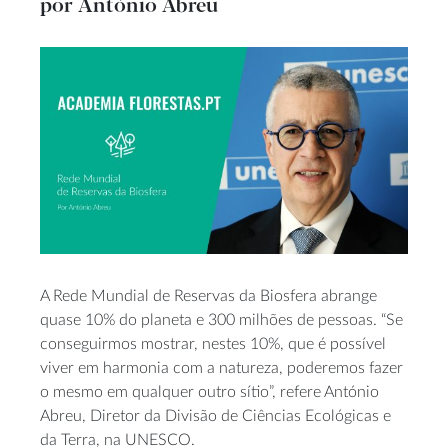
por António Abreu
A Rede Mundial de Reservas da Biosfera abrange
quase 10% do planeta e 300 milhões de pessoas. “Se
conseguirmos mostrar, nestes 10%, que é possível
viver em harmonia com a natureza, poderemos fazer
o mesmo em qualquer outro sítio”, refere António
Abreu, Diretor da Divisão de Ciências Ecológicas e
da Terra, na UNESCO.