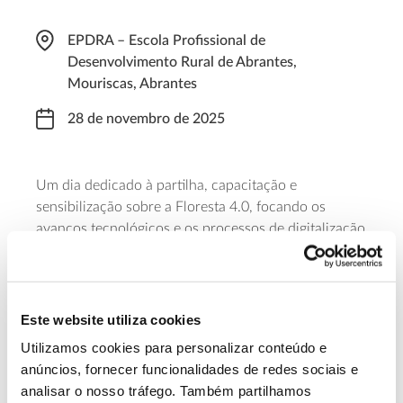
EPDRA – Escola Profissional de
Desenvolvimento Rural de Abrantes,
Mouriscas, Abrantes
28 de novembro de 2025
Um dia dedicado à partilha, capacitação e
sensibilização sobre a Floresta 4.0, focando os
avanços tecnológicos e os processos de digitalização
que têm vindo a transformar os métodos aplicados
ao conhecimento da floresta e às operações
florestais. O evento começa às 09h30 e a manhã
será dedicada à partilha de conhecimento. Após o
Este website utiliza cookies
almoço, estão programadas demonstrações
Utilizamos cookies para personalizar conteúdo e
tecnológicas. Para participar é necessária inscrição.
anúncios, fornecer funcionalidades de redes sociais e
analisar o nosso tráfego. Também partilhamos