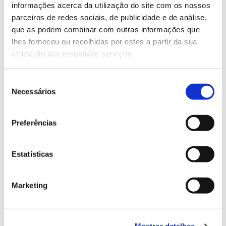
Saber mais
informações acerca da utilização do site com os nossos
parceiros de redes sociais, de publicidade e de análise,
que as podem combinar com outras informações que
13.07.2026
lhes forneceu ou recolhidas por estes a partir da sua
utilização dos respetivos serviços.
Genoma do priolo e de outras espécies em risco:
conhecer para conservar
Seleção
Necessários
de
consentimento
02.07.2026
Preferências
Registar galhas de Trichi em acácia-das-espigas:
cidadãos chamados a ajudar
Estatísticas
Marketing
25.06.2026