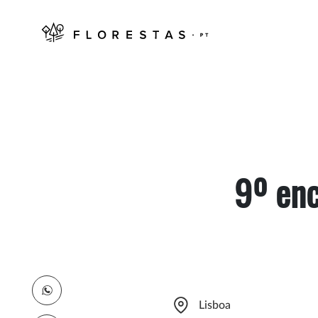
9º enc
Lisboa