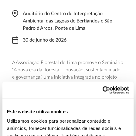
Auditório do Centro de Interpretação
Ambiental das Lagoas de Bertiandos e São
Pedro d’Arcos, Ponte de Lima
30 de junho de 2026
A Associação Florestal do Lima promove o Seminário
“A
n
ova
e
ra da
f
loresta – Inovação,
s
ustentabilidade
e
g
overnança”,
uma iniciativa
integrad
a
no projeto
“Florestas Sustentáveis e Montes Demonstrativos de
Portuga
l”, que vai centrar-se no debate sobre novos
modelos de valorização florestal e sobre os desafios
da cadeia de valor da floresta. O evento começa às
Este website utiliza cookies
14h00 e a participação é gratuita, mas os
lugares
são
limitados, pelo que se aconselha
Utilizamos cookies para personalizar conteúdo e
inscrição prévia.
anúncios, fornecer funcionalidades de redes sociais e
analisar o nosso tráfego. Também partilhamos