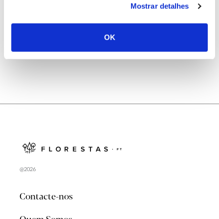
Mostrar detalhes
Natureza e florestas procuram jovens voluntários
no verão 2026
OK
@2026
Contacte-nos