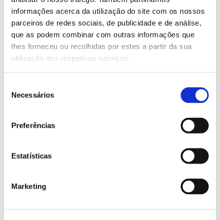
informações acerca da utilização do site com os nossos
Saiba mais
parceiros de redes sociais, de publicidade e de análise,
que as podem combinar com outras informações que
lhes forneceu ou recolhidas por estes a partir da sua
13.07.2026
utilização dos respetivos serviços.
Genoma do priolo e de outras espécies em risco:
conhecer para conservar
Seleção
Necessários
de
consentimento
Preferências
02.07.2026
Registar galhas de Trichi em acácia-das-espigas:
Estatísticas
cidadãos chamados a ajudar
Marketing
25.06.2026