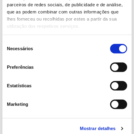
parceiros de redes sociais, de publicidade e de análise,
13.07.2026
que as podem combinar com outras informações que
lhes forneceu ou recolhidas por estes a partir da sua
Genoma do priolo e de outras espécies em risco:
utilização dos respetivos serviços.
conhecer para conservar
Seleção
Necessários
de
consentimento
02.07.2026
Preferências
Registar galhas de Trichi em acácia-das-espigas:
cidadãos chamados a ajudar
Estatísticas
Marketing
25.06.2026
Natureza e florestas procuram jovens voluntários
no verão 2026
Mostrar detalhes