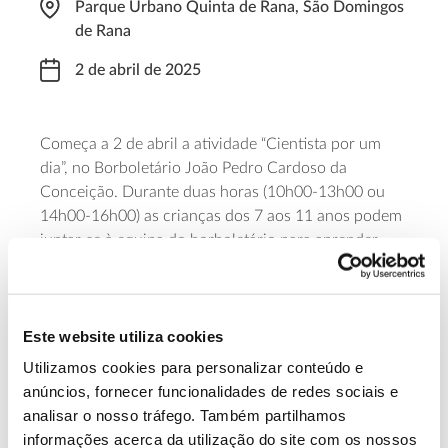
Parque Urbano Quinta de Rana, São Domingos
de Rana
2 de abril de 2025
Começa a 2 de abril a atividade “Cientista por um
dia”, no Borboletário João Pedro Cardoso da
Conceição. Durante duas horas (10h00-13h00 ou
14h00-16h00) as crianças dos 7 aos 11 anos podem
juntar-se à equipa do borboletário para aprender
mais sobre as borboletas e descobrir o trabalho que
ali fazem diariamente. O valor da participação é de 5
euros e é necessária inscrição prévia. A atividade
Este website utiliza cookies
repete-se todas as semanas de abril, de quarta a
domingo.
Utilizamos cookies para personalizar conteúdo e
anúncios, fornecer funcionalidades de redes sociais e
Saiba mais
analisar o nosso tráfego. Também partilhamos
informações acerca da utilização do site com os nossos