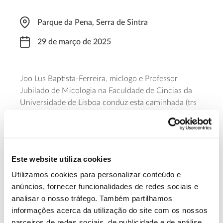
Parque da Pena, Serra de Sintra
29 de março de 2025
Joo Lus Baptista-Ferreira, miclogo e Professor
Jubilado de Micologia na Faculdade de Cincias da
Universidade de Lisboa conduz esta caminhada (trs
horas) de descoberta dos cogumelos, da sua
diversidade e do papel central que desempenham
nos ecossistemas. O ponto de encontro est marcado
para as 10H00, no Chalet da Condessa d’Edla e a
Este website utiliza cookies
participao tem um valor de 18 a 20 euros.
Utilizamos cookies para personalizar conteúdo e
anúncios, fornecer funcionalidades de redes sociais e
Saiba mais
analisar o nosso tráfego. Também partilhamos
informações acerca da utilização do site com os nossos
parceiros de redes sociais, de publicidade e de análise,