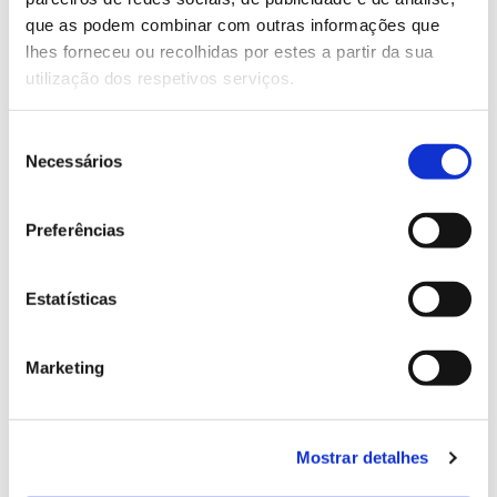
13.07.2026
que as podem combinar com outras informações que
Genoma do priolo e de outras espécies em risco:
lhes forneceu ou recolhidas por estes a partir da sua
conhecer para conservar
utilização dos respetivos serviços.
Seleção
Necessários
de
02.07.2026
consentimento
Registar galhas de Trichi em acácia-das-espigas:
Preferências
cidadãos chamados a ajudar
Estatísticas
Marketing
25.06.2026
Natureza e florestas procuram jovens voluntários
no verão 2026
Mostrar detalhes