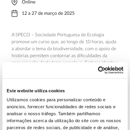
Online
12 a 27 de março de 2025
A SPECO – Sociedade Portuguesa de Ecologia
promove um curso que, ao longo de 10 horas, ajuda
a abordar o tema da biodiversidade, com o apoio de
histórias permitem contornar as dificuldades da
comunicação deste tema complexo. Embora aberto a
todos os participantes, a formação está acreditada
pelo CCPFC para professores dos grupos 230, 410,
420, 510, 520, 560, é lecionado por Maria Amélia
Este website utiliza cookies
Martins-Loução e Cristina Nobre Soares.
Utilizamos cookies para personalizar conteúdo e
Saiba mais
anúncios, fornecer funcionalidades de redes sociais e
analisar o nosso tráfego. Também partilhamos
informações acerca da utilização do site com os nossos
13.07.2026
parceiros de redes sociais, de publicidade e de análise,