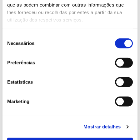
que as podem combinar com outras informações que
Genoma do priolo e de outras espécies em risco:
lhes forneceu ou recolhidas por estes a partir da sua
conhecer para conservar
utilização dos respetivos serviços.
Seleção
Necessários
de
02.07.2026
consentimento
Registar galhas de Trichi em acácia-das-espigas:
Preferências
cidadãos chamados a ajudar
Estatísticas
25.06.2026
Marketing
Natureza e florestas procuram jovens voluntários
no verão 2026
Mostrar detalhes