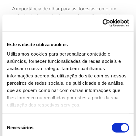
A importância de olhar para as florestas como um
todo, inclusivamente da perspetiva cultural, foi
expressa por Carlos Fiolhais, professor de física e
comunicador de ciência, ao afirmar que “(…) plantar
mais árvores não chega. Uma árvore não é só uma
Este website utiliza cookies
árvore, uma árvore são milhões de espécies, não é só
ar puro (…)”.
Utilizamos cookies para personalizar conteúdo e
anúncios, fornecer funcionalidades de redes sociais e
Cristina Máguas, Coordenadora do Centro de
analisar o nosso tráfego. Também partilhamos
Ecologia, Evolução e Alterações Ambientais (cE3c) da
informações acerca da utilização do site com os nossos
Faculdade de Ciências da Universidade de Lisboa,
parceiros de redes sociais, de publicidade e de análise,
focou também o desafio da proteção da
que as podem combinar com outras informações que
biodiversidade que, além de ser fundamental nos
lhes forneceu ou recolhidas por estes a partir da sua
mais variados aspetos ambientais, “aumenta a
utilização dos respetivos serviços.
produtividade, eficiência e resiliência (da floresta), e
existem estudos que o demonstram claramente”. A
Seleção
necessidade de conciliar a valorização da perspetiva
Necessários
de
natural –incluindo
biodiversidade
– e das atividades
consentimento