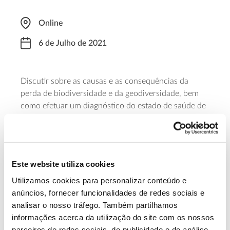
Online
6 de Julho de 2021
Discutir sobre as causas e as consequências da
perda de biodiversidade e da geodiversidade, bem
como efetuar um diagnóstico do estado de saúde de
um jardim, bosque ou floresta, através da qualidade
do solo, são alguns dos objetivos desta formação
promovida pela Liga para a Proteção da Natureza.
Com um custo de 25 euros, as inscrições poderão
Este website utiliza cookies
online
ser realizadas
.
Utilizamos cookies para personalizar conteúdo e
anúncios, fornecer funcionalidades de redes sociais e
Saiba mais sobre esta formação
analisar o nosso tráfego. Também partilhamos
informações acerca da utilização do site com os nossos
parceiros de redes sociais, de publicidade e de análise,