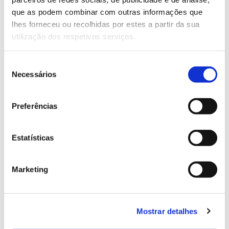
13.07.2026
que as podem combinar com outras informações que
Genoma do priolo e de outras espécies em risco:
lhes forneceu ou recolhidas por estes a partir da sua
conhecer para conservar
utilização dos respetivos serviços.
Seleção
Necessários
de
02.07.2026
consentimento
Registar galhas de Trichi em acácia-das-espigas:
Preferências
cidadãos chamados a ajudar
Estatísticas
Marketing
25.06.2026
Natureza e florestas procuram jovens voluntários
no verão 2026
Mostrar detalhes