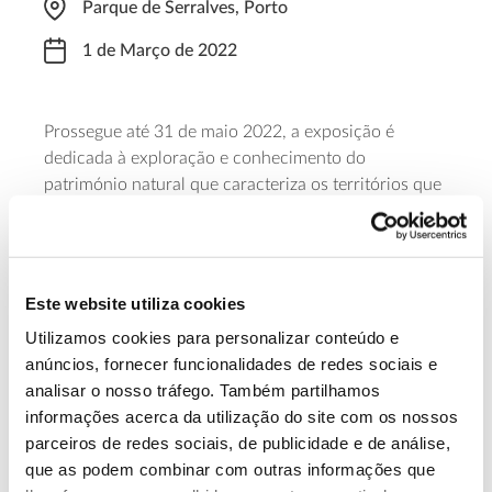
Parque de Serralves, Porto
1 de Março de 2022
Prossegue até 31 de maio 2022, a exposição é
dedicada à exploração e conhecimento do
património natural que caracteriza os territórios que
constituem a Rede dos países da CPLP, verdadeiros
laboratórios vivos de sustentabilidade, distinguidos
pela Unesco.
Este website utiliza cookies
Saiba mais sobre esta exposição
Utilizamos cookies para personalizar conteúdo e
anúncios, fornecer funcionalidades de redes sociais e
analisar o nosso tráfego. Também partilhamos
13.07.2026
informações acerca da utilização do site com os nossos
Genoma do priolo e de outras espécies em risco:
parceiros de redes sociais, de publicidade e de análise,
conhecer para conservar
que as podem combinar com outras informações que