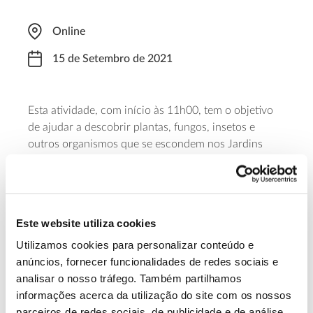
Online
15 de Setembro de 2021
Esta atividade, com início às 11h00, tem o objetivo
de ajudar a descobrir plantas, fungos, insetos e
outros organismos que se escondem nos Jardins
Botânicos da Universidade de Lisboa, promovendo a
visibilidade da biodiversidade “urbana”. A iniciativa,
realizada no Jardim Botânico Tropical, em Belém,
tem um custo de 3 euros e a inscrição pode ser feita
Este website utiliza cookies
no
formulário
.
Utilizamos cookies para personalizar conteúdo e
anúncios, fornecer funcionalidades de redes sociais e
Saiba mais sobre esta atividade
analisar o nosso tráfego. Também partilhamos
informações acerca da utilização do site com os nossos
parceiros de redes sociais, de publicidade e de análise,