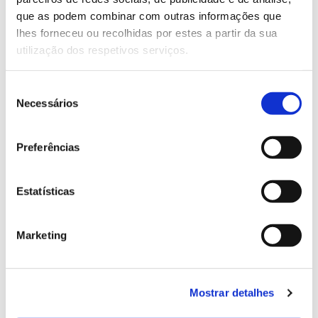
13.07.2026
que as podem combinar com outras informações que
Genoma do priolo e de outras espécies em risco:
lhes forneceu ou recolhidas por estes a partir da sua
conhecer para conservar
utilização dos respetivos serviços.
Seleção
Necessários
de
02.07.2026
consentimento
Registar galhas de Trichi em acácia-das-espigas:
Preferências
cidadãos chamados a ajudar
Estatísticas
Marketing
25.06.2026
Natureza e florestas procuram jovens voluntários
no verão 2026
Mostrar detalhes