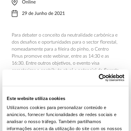
Online
29 de Junho de 2021
Para debater o conceito da neutralidade carbónica e
dos desafios e oportunidades para o sector florestal,
nomeadamente para a fileira do pinho, o Centro
Pinus promove este webinar, entre as 14:30 e as
16:30. Entre outros objetivos, o evento visa
caracterizar o contributo atual e potencial da floresta
nacional para os objetivos de neutralidade carbónica
assumidos pelo país, bem como posicionar o
pinheiro-bravo e os seus produtos como um recurso
Este website utiliza cookies
estratégico para os objetivos de neutralidade
carbónica.
Utilizamos cookies para personalizar conteúdo e
anúncios, fornecer funcionalidades de redes sociais e
Saiba mais sobre este webinar
analisar o nosso tráfego. Também partilhamos
informações acerca da utilização do site com os nossos