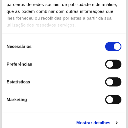
parceiros de redes sociais, de publicidade e de análise,
13.07.2026
que as podem combinar com outras informações que
lhes forneceu ou recolhidas por estes a partir da sua
Genoma do priolo e de outras espécies em risco:
utilização dos respetivos serviços.
conhecer para conservar
Seleção
Necessários
de
consentimento
02.07.2026
Preferências
Registar galhas de Trichi em acácia-das-espigas:
cidadãos chamados a ajudar
Estatísticas
Marketing
25.06.2026
Natureza e florestas procuram jovens voluntários
no verão 2026
Mostrar detalhes