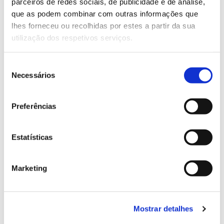
parceiros de redes sociais, de publicidade e de análise,
13.07.2026
que as podem combinar com outras informações que
Genoma do priolo e de outras espécies em risco:
lhes forneceu ou recolhidas por estes a partir da sua
conhecer para conservar
utilização dos respetivos serviços.
Seleção
Necessários
de
02.07.2026
consentimento
Preferências
Registar galhas de Trichi em acácia-das-espigas:
cidadãos chamados a ajudar
Estatísticas
Marketing
25.06.2026
Natureza e florestas procuram jovens voluntários
no verão 2026
Mostrar detalhes