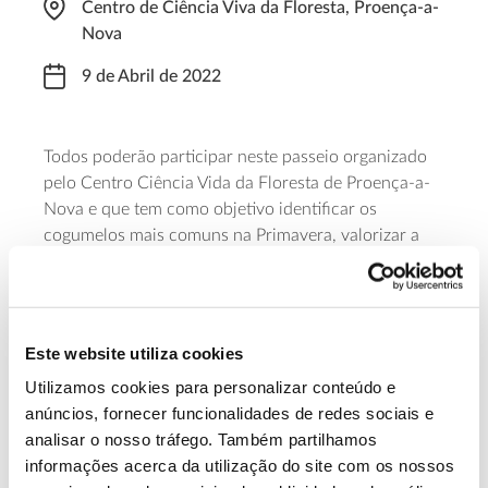
Centro de Ciência Viva da Floresta, Proença-a-
Nova
9 de Abril de 2022
Todos poderão participar neste passeio organizado
pelo Centro Ciência Vida da Floresta de Proença-a-
Nova e que tem como objetivo identificar os
cogumelos mais comuns na Primavera, valorizar a
importância da micologia e do potencial ecológico
dos cogumelos, bem como promover as boas
práticas na colheita dos cogumelos. Esta atividade
inclui um almoço e requer inscrição prévia, que pode
Este website utiliza cookies
ser feita
aqui
.
Utilizamos cookies para personalizar conteúdo e
anúncios, fornecer funcionalidades de redes sociais e
Saiba mais sobre esta iniciativa
analisar o nosso tráfego. Também partilhamos
informações acerca da utilização do site com os nossos