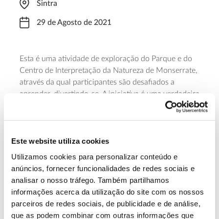
Sintra
29 de Agosto de 2021
Esta é uma atividade de exploração do Parque e do
Centro de Interpretação da Natureza de Monserrate,
através da qual participantes são desafiados a
aprender, divertindo-se. A iniciativa é uma verdadeira
aventura em contacto direto com a natureza. Com
um custo de 10 euros por participante, os bilhetes
online
podem ser adquiridos
.
Este website utiliza cookies
Saiba mais sobre esta atividade
Utilizamos cookies para personalizar conteúdo e
anúncios, fornecer funcionalidades de redes sociais e
analisar o nosso tráfego. Também partilhamos
13.07.2026
informações acerca da utilização do site com os nossos
parceiros de redes sociais, de publicidade e de análise,
Genoma do priolo e de outras espécies em risco:
que as podem combinar com outras informações que