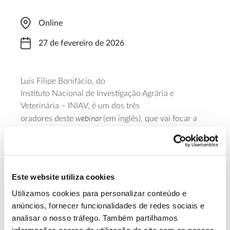
Online
27 de fevereiro de 2026
Luís Filipe Bonifácio, do
I
nstituto
Nacional
de
Investigação
Agrária e
Veterinária – I
NIAV, é um dos três
webinar
oradores
deste
(em inglês), que vai focar a
saúde do pinheiro-bravo e
,
mais especificamente
,
a
gestão e modelação de uma das principais ameaças
que se colocam à espécie
em Portugal, Espanha e
webinar
França: o nemátodo. O
, integrado no ciclo
Este website utiliza cookies
Let’s
talk
about
planted
forest
s
“
”, inicia-se às 13h00
Utilizamos cookies para personalizar conteúdo e
e
,
para acompanhar
,
é necessário registo prévio.
anúncios, fornecer funcionalidades de redes sociais e
analisar o nosso tráfego. Também partilhamos
Saiba mais
informações acerca da utilização do site com os nossos