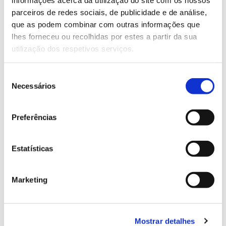
parceiros de redes sociais, de publicidade e de análise,
que as podem combinar com outras informações que
13.07.2026
lhes forneceu ou recolhidas por estes a partir da sua
Genoma do priolo e de outras espécies em risco:
utilização dos respetivos serviços.
conhecer para conservar
Seleção
Necessários
de
consentimento
02.07.2026
Preferências
Registar galhas de Trichi em acácia-das-espigas:
cidadãos chamados a ajudar
Estatísticas
Marketing
25.06.2026
Natureza e florestas procuram jovens voluntários
Mostrar detalhes