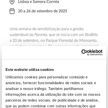
Lisboa e Samora Correia
20 a 26 de setembro de 2025
Uma semana de sensibilização para a gestão
sustentável da floresta, que se inicia com um BioBlitz
a 20 de setembro, no Parque Florestal do Monsanto,
em Lisboa, e encerra a 26, com um evento presencial
na Companhia das Lezírias, em Samora Correia, com
atividades diversas, entre as quais a entrega e a
renovação de certificados FSC.
Este website utiliza cookies
Saber mais
Utilizamos cookies para personalizar conteúdo e
anúncios, fornecer funcionalidades de redes sociais e
analisar o nosso tráfego. Também partilhamos
13.07.2026
informações acerca da utilização do site com os nossos
parceiros de redes sociais, de publicidade e de análise,
Genoma do priolo e de outras espécies em risco:
que as podem combinar com outras informações que