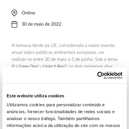
Online
30 de maio de 2022
A Semana Verde da UE, considerada o maior evento
anual sobre políticas ambientais europeias, vai
realizar-se entre 30 de maio a 5 de junho. Sob o tema
EU Green Deal – Make It Real?
, os dois primeiros dias
são dedicados a sessões e conferências oficiais onde
se abordarão temas tão diversos como a
circularidade e a biodiversidade. Ao longo dos dias,
decorrem também eventos promovidos por
Este website utiliza cookies
workshop
webinars
parceiros, desde
a exposições e
.
Utilizamos cookies para personalizar conteúdo e
anúncios, fornecer funcionalidades de redes sociais e
Saiba mais sobre este evento
analisar o nosso tráfego. Também partilhamos
informações acerca da utilização do site com os nossos