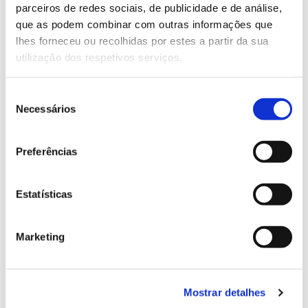
parceiros de redes sociais, de publicidade e de análise,
13.07.2026
que as podem combinar com outras informações que
lhes forneceu ou recolhidas por estes a partir da sua
Genoma do priolo e de outras espécies em risco:
utilização dos respetivos serviços.
conhecer para conservar
Seleção
Necessários
de
consentimento
02.07.2026
Preferências
Registar galhas de Trichi em acácia-das-espigas:
cidadãos chamados a ajudar
Estatísticas
Marketing
25.06.2026
Natureza e florestas procuram jovens voluntários
no verão 2026
Mostrar detalhes