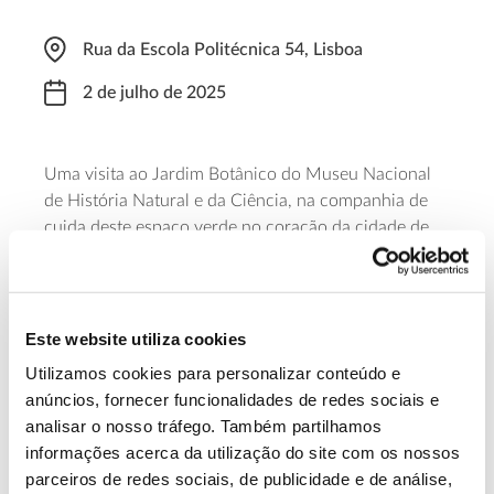
Rua da Escola Politécnica 54, Lisboa
2 de julho de 2025
Uma visita ao Jardim Botânico do Museu Nacional
de História Natural e da Ciência, na companhia de
cuida deste espaço verde no coração da cidade de
Lisboa. A visita decorre das 11 horas ao meio-dia e
permite ainda conhecer o viveiro deste jardim, que
não se encontra habitualmente aberto ao público.
Inscreva-se em geral@museus.ulisboa.pt.
Este website utiliza cookies
Utilizamos cookies para personalizar conteúdo e
Saiba mais
anúncios, fornecer funcionalidades de redes sociais e
analisar o nosso tráfego. Também partilhamos
informações acerca da utilização do site com os nossos
13.07.2026
parceiros de redes sociais, de publicidade e de análise,