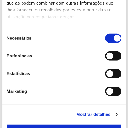
que as podem combinar com outras informações que
Genoma do priolo e de outras espécies em risco:
lhes forneceu ou recolhidas por estes a partir da sua
conhecer para conservar
utilização dos respetivos serviços.
Seleção
Necessários
de
02.07.2026
consentimento
Registar galhas de Trichi em acácia-das-espigas:
Preferências
cidadãos chamados a ajudar
Estatísticas
25.06.2026
Marketing
Natureza e florestas procuram jovens voluntários
no verão 2026
Mostrar detalhes