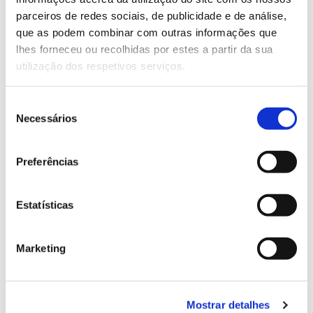
parceiros de redes sociais, de publicidade e de análise,
que as podem combinar com outras informações que
13.07.2026
lhes forneceu ou recolhidas por estes a partir da sua
Genoma do priolo e de outras espécies em risco:
utilização dos respetivos serviços.
conhecer para conservar
Seleção
Necessários
de
consentimento
02.07.2026
Preferências
Registar galhas de Trichi em acácia-das-espigas:
cidadãos chamados a ajudar
Estatísticas
Marketing
25.06.2026
Natureza e florestas procuram jovens voluntários
Mostrar detalhes