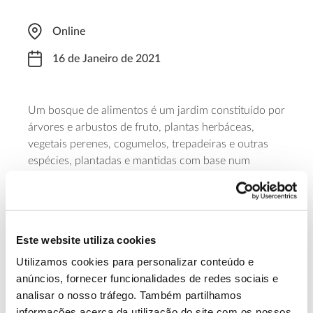
Online
16 de Janeiro de 2021
Um bosque de alimentos é um jardim constituído por
árvores e arbustos de fruto, plantas herbáceas,
vegetais perenes, cogumelos, trepadeiras e outras
espécies, plantadas e mantidas com base num
sistema natural e com vista à alimentação. Este curso
organizado pela Aldeia do Vale ensina a cultivar
frutos, nozes, flores, vegetais e cogumelos num
bosque comestível altamente produtivo e com pouca
Este website utiliza cookies
manutenção. Tem o custo de 30€ e as inscrições
podem ser feitas através deste
formulário
.
Utilizamos cookies para personalizar conteúdo e
anúncios, fornecer funcionalidades de redes sociais e
analisar o nosso tráfego. Também partilhamos
Saiba mais sobre este curso
informações acerca da utilização do site com os nossos