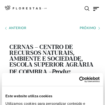
ANTERIOR
PRÓXIMO
CERNAS – CENTRO DE
RECURSOS NATURAIS,
AMBIENTE E SOCIEDADE,
ESCOLA SUPERIOR AGRÁRIA
DE COIMBRA
Produz
---
investigação nos domínios da
Ciências Agrárias, Ciência e
Este website utiliza cookies
Engenharia Alimentar e
Utilizamos cookies para personalizar conteúdo e