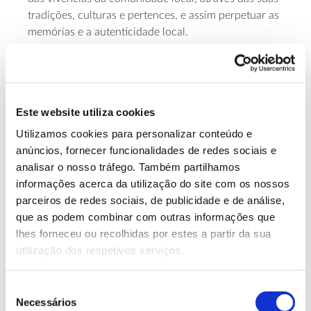
tradições, culturas e pertences, e assim perpetuar as
memórias e a autenticidade local.
Pretende-se ainda promover rotas de interação e
reabilitação de locais e tradição como: a ‘rota dos
moinhos’, com interpretação da moagem; a ‘rota do
breu’, com interpretação do fabrico e aproveitamento
Este website utiliza cookies
dos vestígios existentes; as ‘rotas do tempo’,
Utilizamos cookies para personalizar conteúdo e
adaptadas às culturas existentes e com a cocriação/
anúncios, fornecer funcionalidades de redes sociais e
participação ativa de quem visite a localidade nas
analisar o nosso tráfego. Também partilhamos
experiências promovidas; as ‘rotas ambientais’, com
informações acerca da utilização do site com os nossos
interpretação da fauna e flora locais, entre outras.
parceiros de redes sociais, de publicidade e de análise,
que as podem combinar com outras informações que
Com o desenvolvimento deste Museu queremos,
lhes forneceu ou recolhidas por estes a partir da sua
também, proporcionar aos visitantes (turistas)
utilização dos respetivos serviços.
experiências únicas e autênticas, através de visitas
onde se promove o contacto, a interação e
envolvimento nas diversas atividades apresentadas,
Seleção
Necessários
contribuindo assim para a sua aprendizagem e
de