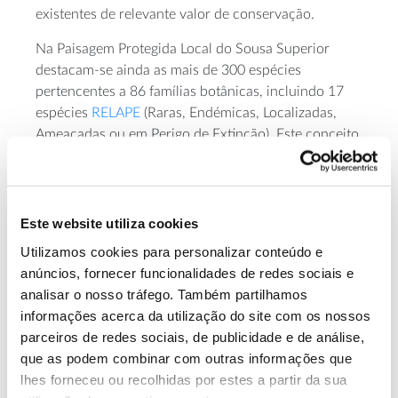
existentes de relevante valor de conservação.
Na Paisagem Protegida Local do Sousa Superior
destacam-se ainda as mais de 300 espécies
pertencentes a 86 famílias botânicas, incluindo 17
espécies
RELAPE
(Raras, Endémicas, Localizadas,
Ameaçadas ou em Perigo de Extinção). Este conceito
foi criado como veículo para a proteção de espécies
com interesse para conservação, como é o caso do
Narcissus pseudonarcissus
narciso-trombeta (
subsp.
nobilis
Narcissus triandrus
), narciso (
L.
), gilbardeira
Este website utiliza cookies
Ruscus aculeatus
Ilex aquifolium
(
L.
) ou azevinho (
L.
)
Utilizamos cookies para personalizar conteúdo e
naquela região.
anúncios, fornecer funcionalidades de redes sociais e
analisar o nosso tráfego. Também partilhamos
Esta informação científica é crucial para que a gestão
informações acerca da utilização do site com os nossos
do território seja feita de forma consciente,
parceiros de redes sociais, de publicidade e de análise,
conciliando a conservação da natureza com um
que as podem combinar com outras informações que
papel educador da comunidade. Por outro lado,
lhes forneceu ou recolhidas por estes a partir da sua
conclui Ricardo Nogueira Martins, permite trabalhar