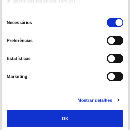
utilização dos respetivos serviços.
o território do ponto de vista pedagógico,
transmitindo-se a importância de preservar esta
Seleção
herança cultural e natural que tem atraído muitos
Necessários
de
visitantes nacionais e estrangeiros ao concelho.
consentimento
Preferências
Estatísticas
Marketing
Mostrar detalhes
Do ponto de vista do valor cultural merecem
OK
referência o bordado em linho, a cestaria e a