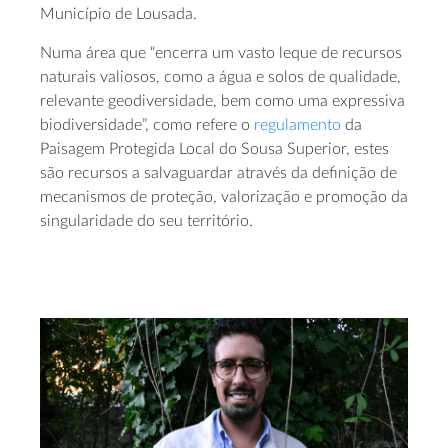
Município de Lousada.
Numa área que “encerra um vasto leque de recursos
naturais valiosos, como a água e solos de qualidade,
relevante geodiversidade, bem como uma expressiva
biodiversidade”, como refere o
regulamento
da
Paisagem Protegida Local do Sousa Superior, estes
são recursos a salvaguardar através da definição de
mecanismos de proteção, valorização e promoção da
singularidade do seu território.