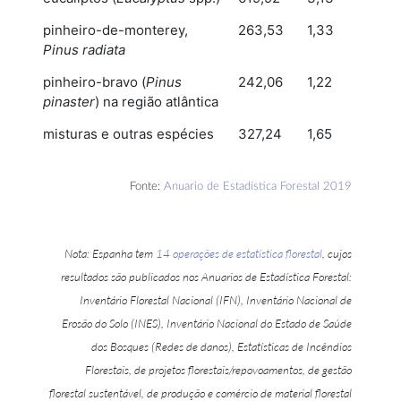
pinheiro-de-monterey,
263,53
1,33
Pinus radiata
pinheiro-bravo (
Pinus
242,06
1,22
pinaster
) na região atlântica
misturas e outras espécies
327,24
1,65
Fonte:
Anuario de Estadística Forestal 2019
Nota: Espanha tem
14 operações de estatística florestal
, cujos
resultados são publicados nos Anuarios de Estadística Forestal:
Inventário Florestal Nacional (IFN), Inventário Nacional de
Erosão do Solo (INES), Inventário Nacional do Estado de Saúde
dos Bosques (Redes de danos), Estatísticas de Incêndios
Florestais, de projetos florestais/repovoamentos, de gestão
florestal sustentável, de produção e comércio de material florestal