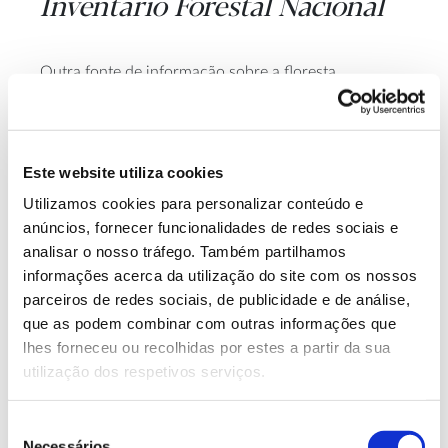
Inventario Forestal Nacional
Outra fonte de informação sobre a floresta
Inventario Forestal Nacional
espanhola é o
: com mais
de
50 anos de história
, encontram-se atualmente
Cuarto Inventario Forestal
disponíveis os resultados do
Nacional
– IFN4
, cujos dados remontam a 2009 e
Este website utiliza cookies
2010.
Utilizamos cookies para personalizar conteúdo e
anúncios, fornecer funcionalidades de redes sociais e
Com um levantamento de dados relativo a
cerca de
analisar o nosso tráfego. Também partilhamos
172 espécies arbóreas e 161 espécies arbustivas
, o
informações acerca da utilização do site com os nossos
IFN4 revela que as espécies mais comuns nas
parceiros de redes sociais, de publicidade e de análise,
parcelas de campo avaliadas foram, por ordem de
que as podem combinar com outras informações que
Pinus sylvestris
frequência: pinheiro-silvestre (
),
lhes forneceu ou recolhidas por estes a partir da sua
Pinus pinaster
pinheiro-bravo (
), pinheiro-de-alepo
utilização dos respetivos serviços.
Pinus halepensis
Quercus ilex
(
), azinheira (
), pinheiro-
Pinus nigra
Fagus sylvatica
negral (
), faia (
), eucalipto
Seleção
Eucalyptus globulus
Quercus
(
), carvalho-negral (
Necessários