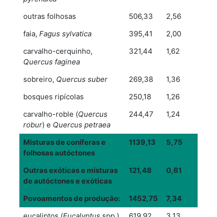
outras folhosas
506,33
2,56
faia,
Fagus sylvatica
395,41
2,00
carvalho-cerquinho,
321,44
1,62
Quercus faginea
sobreiro,
Quercus suber
269,38
1,36
bosques ripícolas
250,18
1,26
carvalho-roble (
Quercus
244,47
1,24
robur
) e
Quercus petraea
Misturas de coníferas e
1139,13
5,75
folhosas autóctones
Outras exóticas e misturas
121,48
0,61
de autóctones e exóticas
Povoamentos de produção:
1452,75
7,34
eucaliptos (
Eucalyptus
spp.)
619,92
3,13