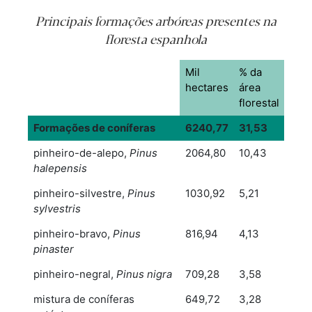
Principais formações arbóreas presentes na
floresta espanhola
Mil
% da
hectares
área
florestal
Formações de coníferas
6240,77
31,53
pinheiro-de-alepo,
Pinus
2064,80
10,43
halepensis
pinheiro-silvestre,
Pinus
1030,92
5,21
sylvestris
pinheiro-bravo,
Pinus
816,94
4,13
pinaster
pinheiro-negral,
Pinus nigra
709,28
3,58
mistura de coníferas
649,72
3,28