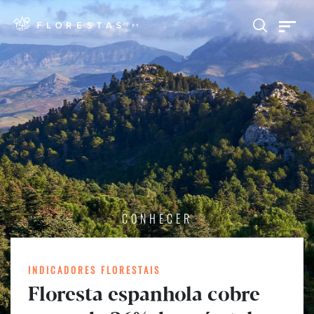
CONHECER
INDICADORES FLORESTAIS
Floresta espanhola cobre