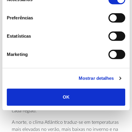
de
pyrenaica
Pinus radiata
), pinheiro-de-monterey (
),
consentimento
Quercus robur
Pinus
carvalho-roble (
), pinheiro-manso (
pinea
Castanea sativa
) e castanheiro (
).
Preferências
Segundo o IFN4, as zonas mais montanhosas, mais
húmidas, apresentam uma maior riqueza e número
Estatísticas
de espécies florestais. Pelo contrário, as zonas com
uma maior influência do clima mediterrânico seco
Marketing
são mais ricas em espécies arbustivas.
O país vizinho tem 5,5 vezes a área de Portugal
2
(cerca de 506 mil km
) e é influenciado pelo
Mostrar detalhes
Atlântico, o Mediterrâneo e por extensas formações
montanhosas, o que faz com que as suas províncias
apresentem características e clima variáveis. Isto
OK
justifica que as espécies mais abundantes variem em
cada região.
A norte, o clima Atlântico traduz-se em temperaturas
mais elevadas no verão, mais baixas no inverno e na