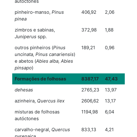
autóctones
pinheiro-manso,
Pinus
406,92
2,06
pinea
zimbros e sabinas,
372,98
1,88
Juniperus
spp.
outros pinheiros (
Pinus
189,21
0,96
uncinata, Pinus canariensis
)
e abetos (
Abies alba, Abies
pinsapo
)
Formações de folhosas
8387,17
47,43
dehesas
2765,23
13,97
azinheira,
Quercus ilex
2606,62
13,17
misturas de folhosas
1194,98
6,04
autóctones
carvalho-negral,
Quercus
833,13
4,21
pyrenaica