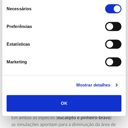
Seleção
No norte litoral pode haver ganhos de até 10% em
Necessários
de
termos de volume de madeira, mas no resto do país
consentimento
prevê-se um decréscimo deste valor, com reduções
entre 12% no norte interior e mais de 50% no sul do
Preferências
país.
Estatísticas
Eucalipto com decréscimo geral de
produtividade
Marketing
No norte litoral, a produtividade pode aumentar em
função do aumento das temperaturas, mas no resto
do território a produtividade diminui. Na região
Mostrar detalhes
centro a diminuição de produtividade será mais
acentuada no interior (-30%) do que no litoral (cerca
de -15%). Na região sul as reduções podem chegar
OK
aos 50%.
Em ambas as espécies (
eucalipto e pinheiro-bravo
)
as simulações apontam para a diminuição da área de