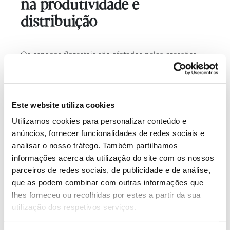
na produtividade e
distribuição
Os espaços florestais são afetados pelas pressões
das alterações climáticas em Portugal. A partir dos
Climate Change in
resultados do
projeto SIAM
(
Portugal: Scenarios, Impacts and Adaptation Measures
), a
Este website utiliza cookies
equipa de trabalho responsável pela área de florestas
da Estratégia Nacional de Adaptação às alterações
Utilizamos cookies para personalizar conteúdo e
Climáticas
apresentou previsões
para alguns dos
anúncios, fornecer funcionalidades de redes sociais e
impactes potenciais que se deverão fazer sentir na
analisar o nosso tráfego. Também partilhamos
produtividade e na área de distribuição das
informações acerca da utilização do site com os nossos
diferentes espécies florestais:
parceiros de redes sociais, de publicidade e de análise,
que as podem combinar com outras informações que
lhes forneceu ou recolhidas por estes a partir da sua
Pinheiro-bravo com
diminuição geral de
utilização dos respetivos serviços.
produtividade