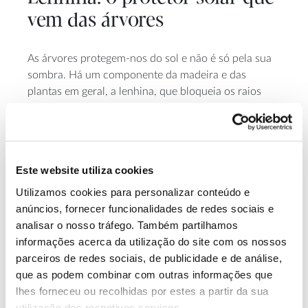
vem das árvores
As árvores protegem-nos do sol e não é só pela sua
sombra. Há um componente da madeira e das
plantas em geral, a lenhina, que bloqueia os raios
ultravioleta, o que tem despertado interesse no
sector da cosmética como ingrediente para proteção
solar. Em Portugal, a investigação nesta área abre
novas possibilidades à valorização deste material
Este website utiliza cookies
florestal, renovável e abundante.
Utilizamos cookies para personalizar conteúdo e
anúncios, fornecer funcionalidades de redes sociais e
analisar o nosso tráfego. Também partilhamos
informações acerca da utilização do site com os nossos
parceiros de redes sociais, de publicidade e de análise,
que as podem combinar com outras informações que
lhes forneceu ou recolhidas por estes a partir da sua
utilização dos respetivos serviços.