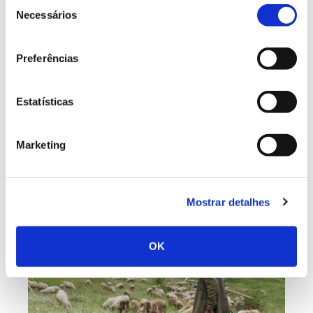
Seleção
Necessários
de
consentimento
Erguem-se na paisagem de Torres Vedras duas serras
irmãs, com histórias antigas de resistência e
Preferências
invasões, mas também com histórias recentes de
conservação e valorização. A constituição da
Estatísticas
Paisagem Protegida Local das Serras do Socorro e
Archeira (PPLSSA), que assinalou o seu 10.º
aniversário em 2022, é delas testemunha.
Marketing
Mostrar detalhes
OK