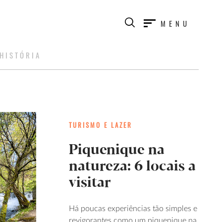
MENU
HISTÓRIA
TURISMO E LAZER
Piquenique na
natureza: 6 locais a
visitar
Há poucas experiências tão simples e
revigorantes como um piquenique na