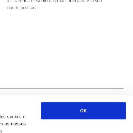
a sinalética e escolha as mais adequados à sua
condição física.
OK
Siga-nos
des sociais e
com os nossos
as