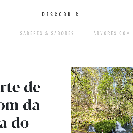
DESCOBRIR
S
SABERES & SABORES
ÁRVORES COM 
rte de
som da
a do