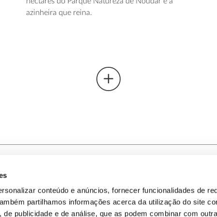
hectares do Parque Natureza de Noudar é a
azinheira que reina.
es
-nos
Política de Privacidade
rsonalizar conteúdo e anúncios, fornecer funcionalidades de re
 Também partilhamos informações acerca da utilização do site 
omos
Política de Cookies
s, de publicidade e de análise, que as podem combinar com outr