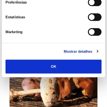
Preferências
Com uma tradição de milhares de anos, é comum vê-
la na mesa por altura do Natal e do Ano Novo.
Falamos da avelã, um fruto oleaginoso de outono
Estatísticas
que, desde a Idade da Pedra, tem vindo a afirmar os
seus benefícios na culinária e na saúde. Saiba mais
sobre as propriedades desta semente comestível e
Marketing
delicie-se com o sabor da avelã ao natural ou em
receitas para saborear todo o ano.
Mostrar detalhes
OK