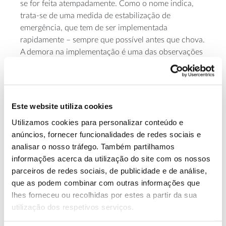
se for feita atempadamente. Como o nome indica,
trata-se de uma medida de estabilização de
emergência, que tem de ser implementada
rapidamente – sempre que possível antes que chova.
A demora na implementação é uma das observações
2022 Portugal Wildfires – Burned Area
do relatório “
Emergency Response (BAER) Review
”, dos Serviços
Florestais Norte-Americanos, aquando da sua
presença em Portugal para analisar a resposta de
Este website utiliza cookies
emergência após incêndios e partilhar os seus
Utilizamos cookies para personalizar conteúdo e
métodos.
anúncios, fornecer funcionalidades de redes sociais e
Um ano após o incêndio, esta e outras medidas
analisar o nosso tráfego. Também partilhamos
perdem o seu efeito uma vez que a erosão do solo
informações acerca da utilização do site com os nossos
pós-fogo já terá acontecido e os processos naturais
parceiros de redes sociais, de publicidade e de análise,
de recuperação já começaram, primeiro com o
que as podem combinar com outras informações que
regresso da vegetação que cresce espontaneamente
lhes forneceu ou recolhidas por estes a partir da sua
e depois com a reconstituição da manta morta. A
utilização dos respetivos serviços.
recuperação do solo demorará mais tempo.