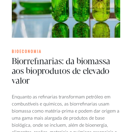
BIOECONOMIA
Biorrefinarias: da biomassa
aos bioprodutos de elevado
valor
Enquanto as refinarias transformam petróleo em
combustíveis e químicos, as biorrefinarias usam
biomassa como matéria-prima e podem dar origem a
uma gama mais alargada de produtos de base
biológica, onde se incluem, além de bioenergia,