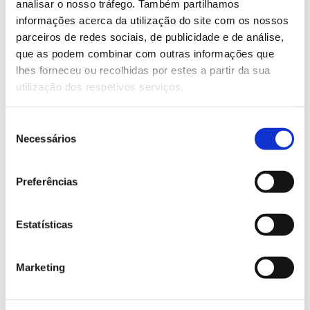
analisar o nosso tráfego. Também partilhamos
algo que tem muito interesse.”
informações acerca da utilização do site com os nossos
parceiros de redes sociais, de publicidade e de análise,
Outra aplicação da celulose no sector da energia,
que as podem combinar com outras informações que
que se encontra ainda em investigação, reside no
lhes forneceu ou recolhidas por estes a partir da sua
potencial das estruturas porosas geradas na
utilização dos respetivos serviços.
formação de papel, as quais podem ser exploradas
para funcionalização, através de um polímero
Seleção
condutor, criando uma estrutura de conversão de
Necessários
de
energia mecânica em energia elétrica.
consentimento
Preferências
Sobre o Formador
Estatísticas
Luis Pereira doutorou-se em Microeletrónica e
Optoeletrónica pela Universidade Nova de Lisboa.
Dedicou-se depois à área do desenvolvimento de
Marketing
materiais nanoestruturados inorgânicos impressos
para dispositivos cromogénicos, eletrónicos e