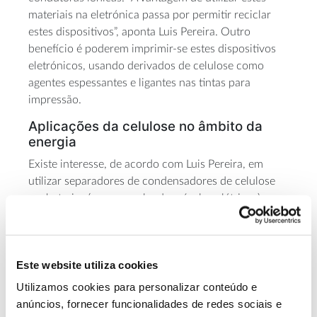
materiais na eletrónica passa por permitir reciclar
estes dispositivos”, aponta Luis Pereira. Outro
benefício é poderem imprimir-se estes dispositivos
eletrónicos, usando derivados de celulose como
agentes espessantes e ligantes nas tintas para
impressão.
Aplicações da celulose no âmbito da
energia
Existe interesse, de acordo com Luis Pereira, em
utilizar separadores de condensadores de celulose
em baterias (por exemplo, de veículos elétricos), em
substituição de matérias-primas críticas. Esses
separadores de condensadores, que permitem que
os dois elétrodos se mantenham separados e não
Este website utiliza cookies
entrem em curto-circuito são, atualmente, feitos com
material de origem fóssil. Como sublinha Luis
Utilizamos cookies para personalizar conteúdo e
Pereira, “a incorporação de materiais de origem
anúncios, fornecer funcionalidades de redes sociais e
natural, biodegradável em baterias é, obviamente,