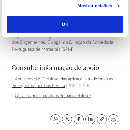
eletroquímicos em substratos de papel e plástico. Foi
Mostrar detalhes
professor na Faculdade de Ciências e Tecnologia da
Universidade Nova de Lisboa (FCT/NOVA) e
atualmente é diretor técnico-científico do laboratório
OK
colaborativo AlmaScience e coordenador do Colégio
Regional Sul de Engenharia de Materiais da Ordem
dos Engenheiros. É vogal da Direção da Sociedade
Portuguesa de Materiais (SPM).
Consulte informação de apoio
Apresentação “Celulose: das aplicações tradicionais às
emergentes”, por Luis Pereira
(PDF |
2 MB)
Quais os principais tipos de nanocelulose?