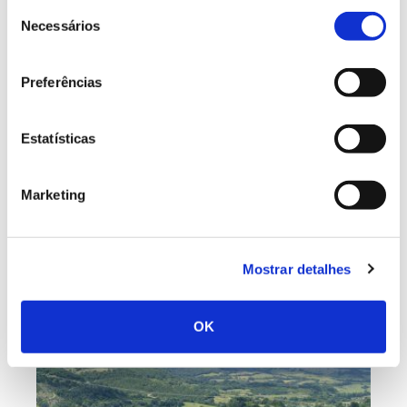
Seleção
O que é a bioeconomia circular?
Necessários
de
consentimento
Preferências
Estatísticas
Marketing
Leia também
Mostrar detalhes
OK