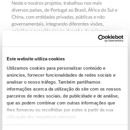
Neste e noutros projetos, trabalhou nos mais
diversos países, de Portugal ao Brasil, África do Sul e
China, com entidades privadas, públicas e não
governamentais, integrando diferentes visões,
opiniões e experiências no desenho de paisagens
florestais.
A sua área de interesse é a assistência técnica à
gestão e proteção da paisagem em plantações
Este website utiliza cookies
florestais, apoiando a criação e o desenvolvimento
Utilizamos cookies para personalizar conteúdo e
de projetos que respondem aos requisitos da
anúncios, fornecer funcionalidades de redes sociais e
bioeconomia circular.
analisar o nosso tráfego. Também partilhamos
informações acerca da utilização do site com os nossos
Consulte informação de apoio
parceiros de redes sociais, de publicidade e de análise,
que as podem combinar com outras informações que
Como dar resposta sustentável à procura crescente de
lhes forneceu ou recolhidas por estes a partir da sua
madeira?
utilização dos respetivos serviços.
O que são os serviços do ecossistema?