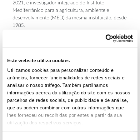
2021, e investigador integrado do Instituto
Mediterrânico para a agricultura, ambiente e
desenvolvimento (MED) da mesma instituição, desde
1985.
Desempenha, desde a sua aposentação da vida
académica, a atividade de consultor privado no
âmbito da agricultura de conservação.
Este website utiliza cookies
Utilizamos cookies para personalizar conteúdo e
Consulte informação de apoio
anúncios, fornecer funcionalidades de redes sociais e
Os solos em Portugal: conhecer para beneficiar
(PDF |
2
analisar o nosso tráfego. Também partilhamos
MB)
informações acerca da utilização do site com os nossos
parceiros de redes sociais, de publicidade e de análise,
https://florestas.pt/conhecer/projeto-ursa-uma-solucao-
que as podem combinar com outras informações que
circular-para-reforcar-a-materia-organica-no-solo/
lhes forneceu ou recolhidas por estes a partir da sua
“Herdade da Parreira – Sustentabilidade Económica e
utilização dos respetivos serviços.
Ambiental, 1972 – 2000”, Nuno Marques, 2020
Seleção