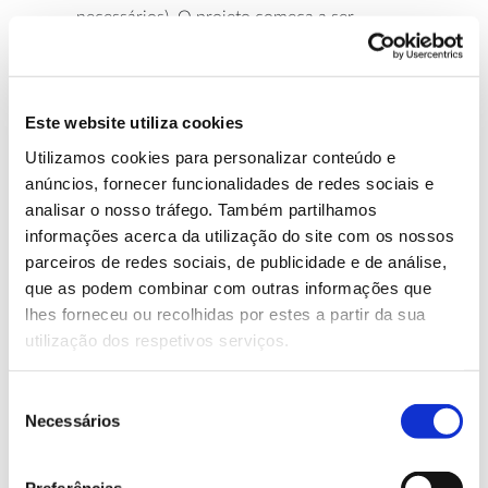
necessários). O projeto começa a ser
implementado nas
AIGP – Áreas Integradas de
Gestão da Paisagem
e alargar-se-á depois ao
Este website utiliza cookies
restante território.
Utilizamos cookies para personalizar conteúdo e
Disponibilização na plataforma
dados.gov.pt
de
anúncios, fornecer funcionalidades de redes sociais e
dados abertos sobre o Bupi, que podem ser
analisar o nosso tráfego. Também partilhamos
utilizados pelas empresas, cidadãos,
informações acerca da utilização do site com os nossos
parceiros de redes sociais, de publicidade e de análise,
comunidade académica e todos os que quiserem
que as podem combinar com outras informações que
conhecer e trabalhar sobre eles, para criar
lhes forneceu ou recolhidas por estes a partir da sua
conhecimento e valor.
utilização dos respetivos serviços.
Seleção
Necessários
Sobre o Formador
de
consentimento
Carla Mendonça é licenciada em Direito e