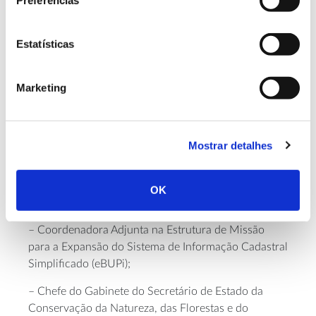
Preferências
coordenadora da Estrutura de Missão para a
Expansão do Sistema de Informação Cadastral
Simplificado (eBUPi). Desde 1998 que é um quadro
Estatísticas
da administração pública, atuando nas áreas
técnicas do ambiente, da coesão territorial,
Marketing
valorização e ordenamento do território.
Além de ter integrado a equipa que elaborou o
regime legal e regulamentar do Sistema de
Mostrar detalhes
Informação Cadastral Simplificado e de ter
coordenado a equipa responsável pelo Programa de
Transformação da Paisagem, entre as funções que
OK
desempenhou, destacam-se:
– Coordenadora Adjunta na Estrutura de Missão
para a Expansão do Sistema de Informação Cadastral
Simplificado (eBUPi);
– Chefe do Gabinete do Secretário de Estado da
Conservação da Natureza, das Florestas e do