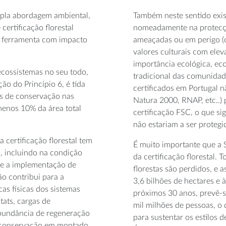
pla abordagem ambiental,
Também neste sentido exis
certificação florestal
nomeadamente na protecçã
a ferramenta com impacto
ameaçadas ou em perigo (c
valores culturais com elev
importância ecológica, eco
ecossistemas no seu todo,
tradicional das comunidad
o do Princípio 6, é tida
certificados em Portugal 
s de conservação nas
Natura 2000, RNAP, etc..) 
menos 10% da área total
certificação FSC, o que si
não estariam a ser protegi
certificação florestal tem
É muito importante que a 
, incluindo na condição
da certificação florestal. 
nde a implementação de
florestas são perdidos, e a
ão contribui para a
3,6 bilhões de hectares e
as físicas dos sistemas
próximos 30 anos, prevê-s
tats, cargas de
mil milhões de pessoas, o 
bundância de regeneração
para sustentar os estilos d
e conservação em montado