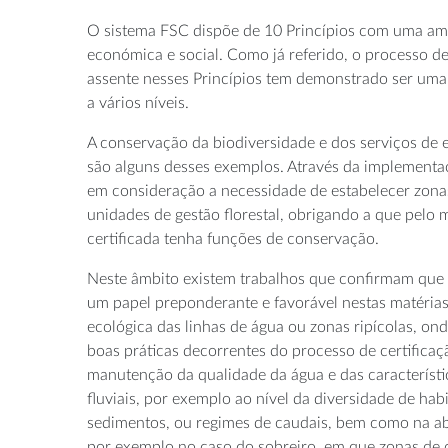
O sistema FSC dispõe de 10 Princípios com uma am
económica e social. Como já referido, o processo de 
assente nesses Princípios tem demonstrado ser um
a vários níveis.
A conservação da biodiversidade e dos serviços de 
são alguns desses exemplos. Através da implementaçã
em consideração a necessidade de estabelecer zona
unidades de gestão florestal, obrigando a que pelo 
certificada tenha funções de conservação.
Neste âmbito existem trabalhos que confirmam que a 
um papel preponderante e favorável nestas matérias
ecológica das linhas de água ou zonas ripícolas, o
boas práticas decorrentes do processo de certificaç
manutenção da qualidade da água e das característic
fluviais, por exemplo ao nível da diversidade de habi
sedimentos, ou regimes de caudais, bem como na a
por exemplo no caso do sobreiro, em que zonas d