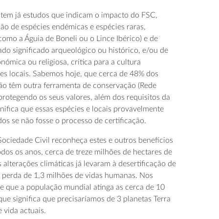
tem já estudos que indicam o impacto do FSC,
o de espécies endémicas e espécies raras,
omo a Águia de Boneli ou o Lince Ibérico) e de
ado significado arqueológico ou histórico, e/ou de
nómica ou religiosa, crítica para a cultura
es locais. Sabemos hoje, que cerca de 48% dos
não têm outra ferramenta de conservação (Rede
protegendo os seus valores, além dos requisitos da
gnifica que essas espécies e locais provavelmente
dos se não fosse o processo de certificação.
Sociedade Civil reconheça estes e outros benefícios
Todos os anos, cerca de treze milhões de hectares de
s alterações climáticas já levaram à desertificação de
 à perda de 1,3 milhões de vidas humanas. Nos
e que a população mundial atinga as cerca de 10
que significa que precisaríamos de 3 planetas Terra
e vida actuais.