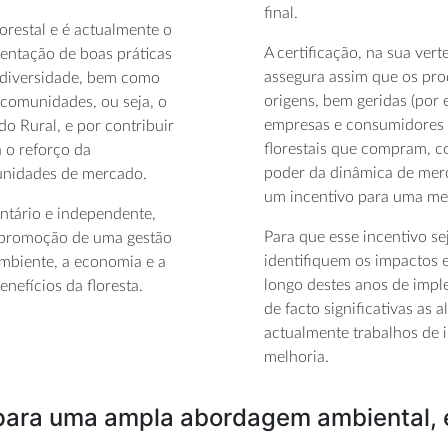
final.
orestal e é actualmente o
A certificação, na sua vert
entação de boas práticas
assegura assim que os prod
iodiversidade, bem como
origens, bem geridas (por 
e comunidades, ou seja, o
empresas e consumidores 
 Rural, e por contribuir
florestais que compram, c
a o reforço da
poder da dinâmica de mer
tunidades de mercado.
um incentivo para uma melh
ntário e independente,
Para que esse incentivo se
 a promoção de uma gestão
identifiquem os impactos e
ambiente, a economia e a
longo destes anos de imple
nefícios da floresta.
de facto significativas as
actualmente trabalhos de 
melhoria.
 para uma ampla abordagem ambiental, 