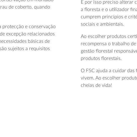
É por isso preciso altera
grau de coberto, quando
a floresta e o utilizador f
cumprem princípios e crit
sociais e ambientais.
na protecção e conservação
s de excepção relacionados
Ao escolher produtos cert
 necessidades básicas de
recompensa o trabalho de
ão sujeitos a requisitos
gestão florestal responsáv
produtos florestais.
O FSC ajuda a cuidar das f
vivem. Ao escolher produto
cheias de vida!