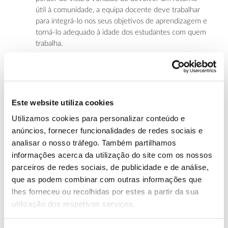
útil à comunidade, a equipa docente deve trabalhar
para integrá-lo nos seus objetivos de aprendizagem e
torná-lo adequado à idade dos estudantes com quem
trabalha.
O envolvimento com o contexto ou ambiente
pode também desempenhar um papel fundamental
no processo de documentação e pesquisa. A sua
implementação pode ser diversa, dependendo do
Este website utiliza cookies
tema que investigamos: organização de visitas de
Utilizamos cookies para personalizar conteúdo e
campo/guiadas, realização de entrevistas com atores-
chave, pesquisa num arquivo municipal são apenas
anúncios, fornecer funcionalidades de redes sociais e
alguns exemplos.
analisar o nosso tráfego. Também partilhamos
informações acerca da utilização do site com os nossos
No desenvolvimento das diferentes tarefas de
parceiros de redes sociais, de publicidade e de análise,
resolução do desafio, os alunos devem ter
que as podem combinar com outras informações que
protagonismo, para garantir que preservamos a sua
lhes forneceu ou recolhidas por estes a partir da sua
criatividade e ideias, bem como para avaliar
utilização dos respetivos serviços.
corretamente se sabem aplicar as aprendizagens
adquiridas nas fases anteriores. No entanto, para
reforçar a viabilidade e eficácia das suas propostas,