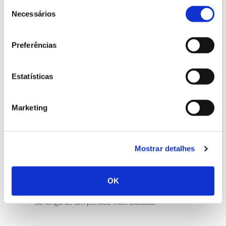
Seleção
podem ser convidados especialistas para as salas de
Necessários
de
aula, para atuarem como assessores dos estudantes,
consentimento
ajudando-os a aperfeiçoar as suas propostas iniciais e
gerando uma dinâmica de aprendizagem mútua.
Preferências
Para devolver os resultados da pesquisa à
comunidade será importante a realização de um
Estatísticas
evento público para apresentação dos produtos finais,
num formato e horário acessíveis. Pode realizar-se
como uma atividade escolar em formato de portas
Marketing
abertas ou como um evento a decorrer num
equipamento municipal, ao qual os alunos se
desloquem e os cidadãos sejam convidados a assistir.
Mostrar detalhes
Por fim, no momento da avaliação, será importante
tentar mensurar o impacte na comunidade. Muitos
OK
resultados não serão visíveis de imediato, pelo que
seria interessante planear uma avaliação de impacte
ao longo de um período mais dilatado.