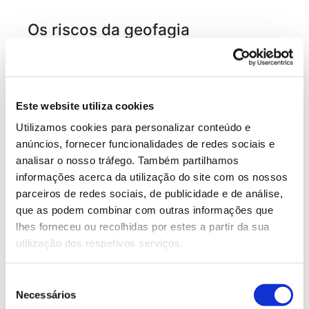
Os riscos da geofagia
Apesar de todos os potenciais benefícios, a geofagia
não é isenta de perigos. O solo pode estar
contaminado com bactérias, parasitas ou metais
Este website utiliza cookies
pesados que representam riscos sérios para a saúde.
Utilizamos cookies para personalizar conteúdo e
anúncios, fornecer funcionalidades de redes sociais e
Em zonas próximas de indústrias, estradas ou minas,
analisar o nosso tráfego. Também partilhamos
a ingestão de terra pode expor as pessoas a
informações acerca da utilização do site com os nossos
elementos tóxicos como chumbo, arsénio ou
parceiros de redes sociais, de publicidade e de análise,
mercúrio. A degradação do esmalte dentário e a
que as podem combinar com outras informações que
obstrução intestinal são também riscos associados.
lhes forneceu ou recolhidas por estes a partir da sua
Adicionalmente, a ingestão repetida de maiores
utilização dos respetivos serviços.
quantidades de solo pode dificultar a digestão e levar
a complicações médicas. E o consumo excessivo de
Seleção
argila pode interferir com a absorção de nutrientes
Necessários
de
essenciais, causando carências e deficiências