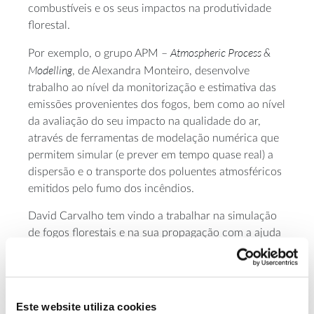
combustíveis e os seus impactos na produtividade
florestal.
Atmospheric Process &
Por exemplo, o grupo APM –
Modelling
, de Alexandra Monteiro, desenvolve
trabalho ao nível da monitorização e estimativa das
emissões provenientes dos fogos, bem como ao nível
da avaliação do seu impacto na qualidade do ar,
através de ferramentas de modelação numérica que
permitem simular (e prever em tempo quase real) a
dispersão e o transporte dos poluentes atmosféricos
emitidos pelo fumo dos incêndios.
David Carvalho tem vindo a trabalhar na simulação
de fogos florestais e na sua propagação com a ajuda
de modelos meteorológicos acoplados a modelos de
propagação de fogos florestais. Como existe uma
feedback
relação próxima e de
mútuo entre as
condições atmosféricas, a ignição e propagação de
Este website utiliza cookies