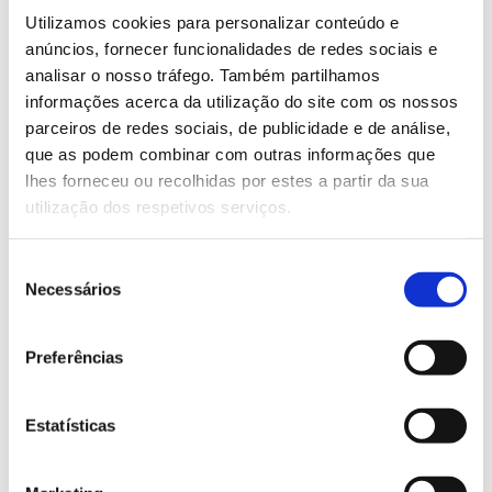
fogos florestais, o uso de ferramentas de simulação
Utilizamos cookies para personalizar conteúdo e
de fogos que consideram explicitamente e online a
anúncios, fornecer funcionalidades de redes sociais e
atmosfera e solo têm revelado resultados muito
analisar o nosso tráfego. Também partilhamos
promissores e muito mais próximos da realidade do
informações acerca da utilização do site com os nossos
que as metodologias anteriores, que não
parceiros de redes sociais, de publicidade e de análise,
feedback
consideravam de uma forma direta o
e
que as podem combinar com outras informações que
interação que os fogos passam para a atmosfera.
lhes forneceu ou recolhidas por estes a partir da sua
utilização dos respetivos serviços.
Paula Maia tem desenvolvido trabalho de
investigação sobre a regeneração da floresta e das
comunidades vegetais, após perturbações como
Seleção
incêndios florestais e as problemáticas ecológicas
Necessários
de
subsequentes como a colonização por espécies
consentimento
invasoras. A investigadora está envolvida em vários
Preferências
projetos nacionais e internacionais de investigação
aplicada à gestão e ao restauro ecológico, e tem
participado em ações de divulgação para diversos
Estatísticas
públicos, com destaque para a colaboração com o
Centro PINUS.