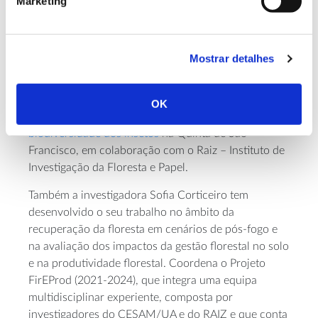
Marketing
Olga Ameixa tem vindo a desenvolver investigação
na área da biodiversidade entomológica em áreas
florestais ardidas no centro do país, em colaboração
Mostrar detalhes
com a associação Montis. O objetivo do seu trabalho
é a utilização dos insetos como bioindicadores da
recuperação da biodiversidade após os fogos de
OK
2017. Em paralelo, está a realizar o levantamento da
biodiversidade dos insetos
na Quinta de São
Francisco, em colaboração com o Raiz – Instituto de
Investigação da Floresta e Papel.
Também a investigadora Sofia Corticeiro tem
desenvolvido o seu trabalho no âmbito da
recuperação da floresta em cenários de pós-fogo e
na avaliação dos impactos da gestão florestal no solo
e na produtividade florestal. Coordena o Projeto
FirEProd (2021-2024), que integra uma equipa
multidisciplinar experiente, composta por
investigadores do CESAM/UA e do RAIZ e que conta